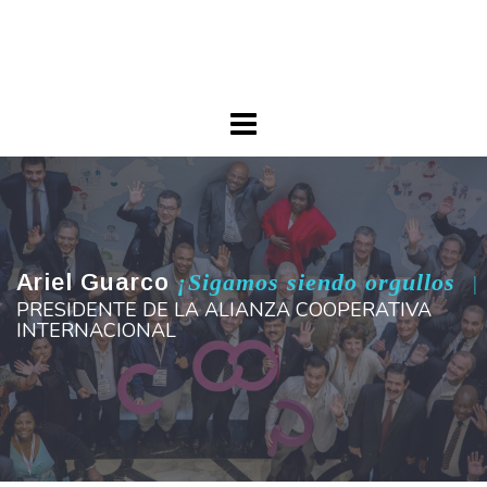
Skip
Ariel Guarco
to
Principios Cooperativos en Acción
content
Ariel Guarco
¡Sigamos siendo orgullosos
portad
|
PRESIDENTE DE LA ALIANZA COOPERATIVA
INTERNACIONAL