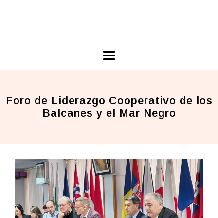
Skip
Ariel Guarco
to
Principios Cooperativos en Acción
content
Foro de Liderazgo Cooperativo de los
Balcanes y el Mar Negro