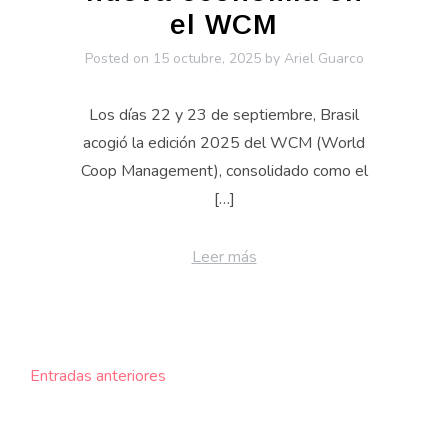
el WCM
Posted on
15 octubre, 2025
by
Ariel Guarco
Los días 22 y 23 de septiembre, Brasil
acogió la edición 2025 del WCM (World
Coop Management), consolidado como el
[…]
Leer más
Navegación
Entradas anteriores
de