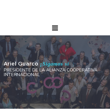
Skip
Ariel Guarco
to
Principios Cooperativos en Acción
content
Ariel Guarco
¡Sigamos siendo or
|
PRESIDENTE DE LA ALIANZA COOPERATIVA
INTERNACIONAL