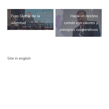
Navegación
Foro Global de la
Hacia un destino
de
Juventud
común con valores y
entradas
principios cooperativos
Site in english