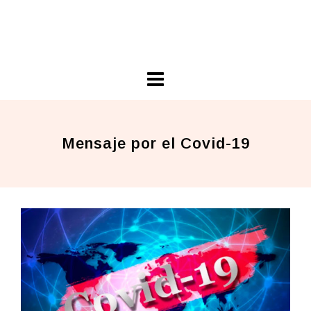
Skip
Ariel Guarco
to
Principios Cooperativos en Acción
content
Mensaje por el Covid-19