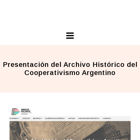
Skip
Ariel Guarco
to
Principios Cooperativos en Acción
content
Presentación del Archivo Histórico del
Cooperativismo Argentino