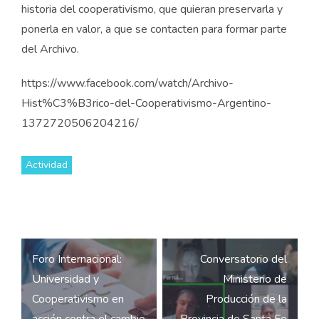
historia del cooperativismo, que quieran preservarla y
ponerla en valor, a que se contacten para formar parte
del Archivo.
https://www.facebook.com/watch/Archivo-
Hist%C3%B3rico-del-Cooperativismo-Argentino-
1372720506204216/
Actividad
Navegación
Foro Internacional:
Conversatorio del
de
Universidad y
Ministerio de
entradas
Cooperativismo en
Producción de la