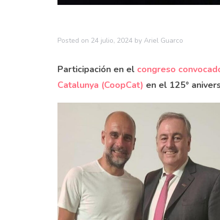
Posted on
24 julio, 2024
by
Ariel Guarco
Participación en el
congreso convocado
Catalunya (CoopCat)
en el 125° anivers