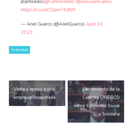
planteados.
@CarlosHeller
@JunioJuanCarlos
https://t.co/bCOpm74dGR
— Ariel Guarco (@ArielGuarco)
April 24,
2023
Actividad
Navegación
Visita y apoyo a una
Lanzamiento de la
de
empresa recuperada
Cátedra UNESCO
entradas
sobre Economía Social
y Solidaria