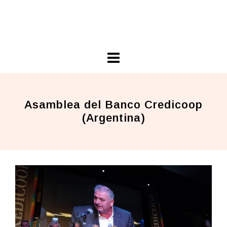
Skip
Ariel Guarco
to
Principios Cooperativos en Acción
content
Asamblea del Banco Credicoop
(Argentina)