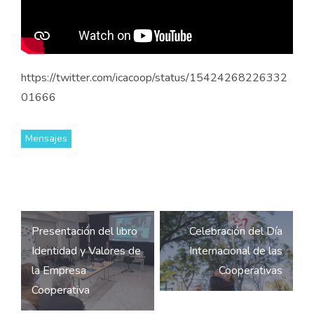
https://twitter.com/icacoop/status/15424268226332
01666
Mensajes
Navegación
Presentación del libro
Celebración del Día
de
Identidad y Valores de
Internacional de las
entradas
la Empresa
Cooperativas
Cooperativa