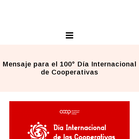
Skip
Ariel Guarco
to
Principios Cooperativos en Acción
content
Mensaje para el 100° Día Internacional
de Cooperativas